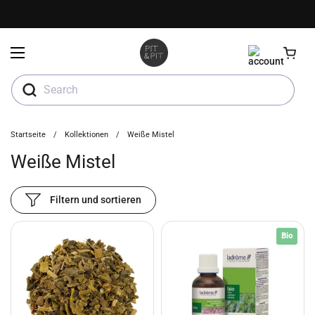
Zum Inhalt springen
Menü öffnen
Search
Startseite
/
Kollektionen
/
Weiße Mistel
Weiße Mistel
Filtern und sortieren
Bio