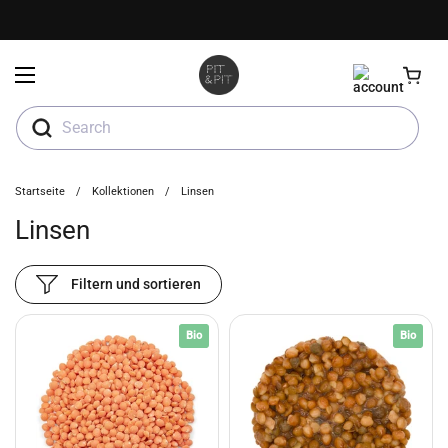
Zum Inhalt springen
Menü öffnen
Search
Startseite
/
Kollektionen
/
Linsen
Linsen
Filtern und sortieren
Bio
Bio