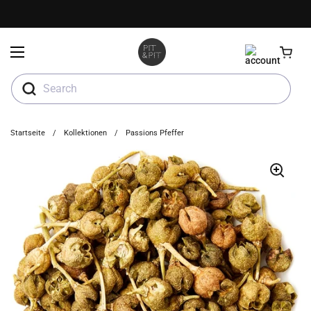
Zum Inhalt springen
Menü öffnen
Search
Startseite
/
Kollektionen
/
Passions Pfeffer