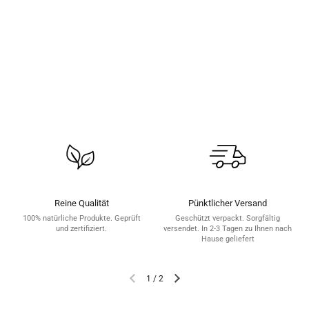
Reine Qualität
Pünktlicher Versand
100% natürliche Produkte. Geprüft
Geschützt verpackt. Sorgfältig
und zertifiziert.
versendet. In 2-3 Tagen zu Ihnen nach
Hause geliefert
1
/
2